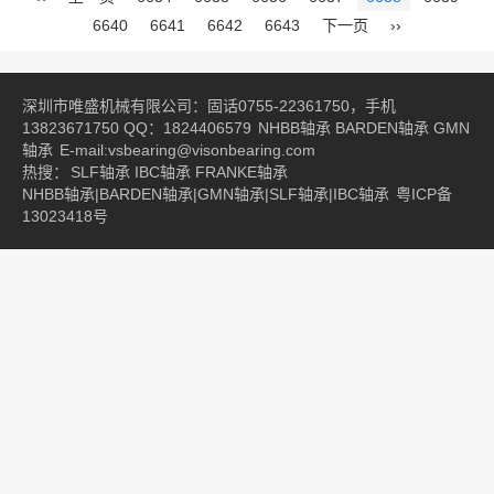
6640
6641
6642
6643
下一页
››
深圳市唯盛机械有限公司：固话0755-22361750，手机
13823671750 QQ：1824406579
NHBB轴承
BARDEN轴承
GMN
轴承
E-mail:vsbearing@visonbearing.com
热搜：
SLF轴承
IBC轴承
FRANKE轴承
NHBB轴承|BARDEN轴承|GMN轴承|SLF轴承|IBC轴承
粤ICP备
13023418号