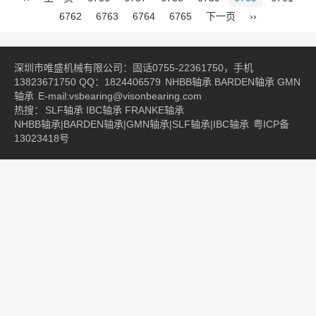
6762
6763
6764
6765
下一页
››
深圳市唯盛机械有限公司：固话0755-22361750，手机
13823671750 QQ：1824406579
NHBB轴承
BARDEN轴承
GMN
轴承
E-mail:vsbearing@visonbearing.com
热搜：
SLF轴承
IBC轴承
FRANKE轴承
NHBB轴承|BARDEN轴承|GMN轴承|SLF轴承|IBC轴承
粤ICP备
13023418号