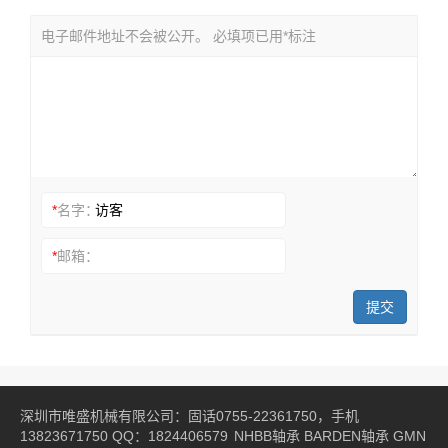
电子邮件地址不会被公开。 必填项已用*标注
*
名字：
*
邮箱：
提交
深圳市唯盛机械有限公司：固话0755-22361750，手机
13823671750 QQ：1824406579
NHBB轴承
BARDEN轴承
GMN