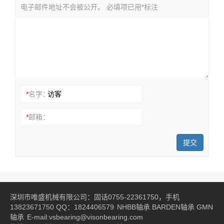
电子邮件地址不会被公开。 必填项已用*标注
*
名字：
*
邮箱：
提交
深圳市唯盛机械有限公司：固话0755-22361750，手机
13823671750 QQ：1824406579
NHBB轴承
BARDEN轴承
GMN
轴承
E-mail:vsbearing@visonbearing.com